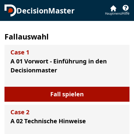
DecisionMaster
Hilfe
Hauptmenü
Fallauswahl
Case
1
A 01 Vorwort - Einführung in den
Decisionmaster
Fall spielen
Case
2
A 02 Technische Hinweise